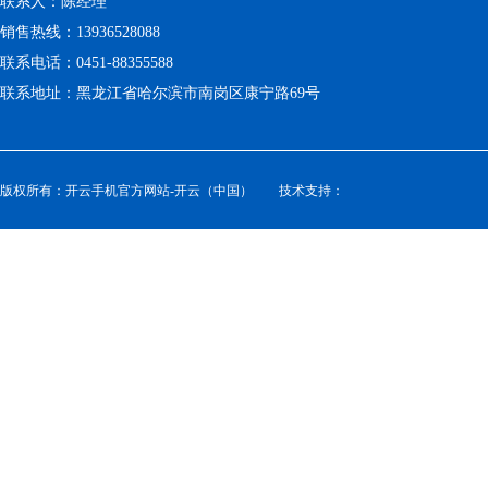
联系人：陈经理
销售热线：13936528088
联系电话：0451-88355588
联系地址：黑龙江省哈尔滨市南岗区康宁路69号
版权所有：开云手机官方网站-开云（中国） 技术支持：