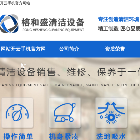
开云手机官方网站
网站开云手机官方网
公司简介
资质荣誉
站