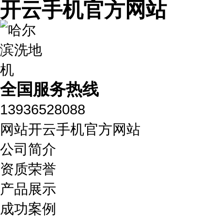
开云手机官方网站
全国服务热线
13936528088
网站开云手机官方网站
公司简介
资质荣誉
产品展示
成功案例