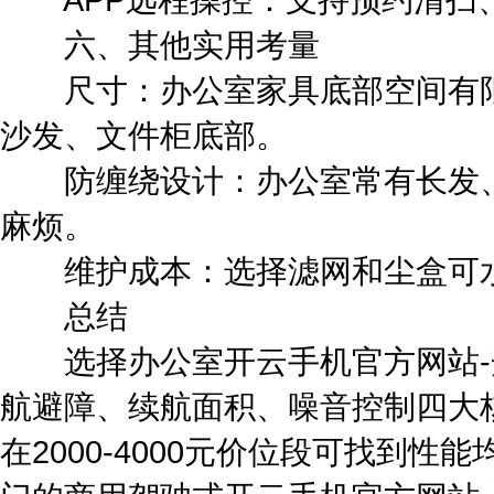
六、其他实用考量
尺寸：办公室家具底部空间有限，
沙发、文件柜底部。
防缠绕设计：办公室常有长发、
麻烦。
维护成本：选择滤网和尘盒可水
总结
选择办公室开云手机官方网站-
航避障、续航面积、噪音控制四大
在2000-4000元价位段可找到