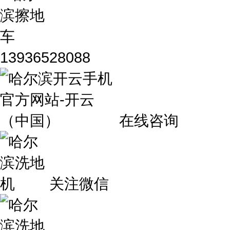
13936528088
在线咨询
关注微信